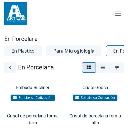
Ir al contenido
En Porcelana
En Plastico
Para Microgiología
En Por
En Porcelana
Embudo Büchner
Crisol Gooch
Solicite su Cotización
Solicite su Cotización
Crisol de porcelana forma
Crisol de porcelana forma
baja
alta