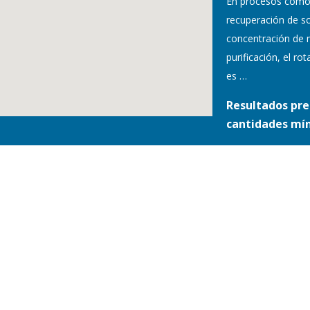
En procesos como
recuperación de so
concentración de 
purificación, el r
es
…
Resultados pre
cantidades mí
S Y CONDICIONES /