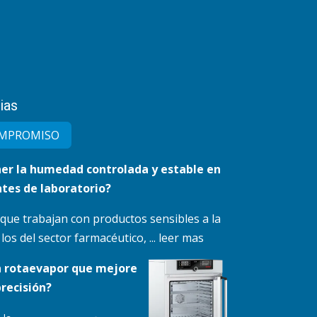
ias
MPRO​MISO
r la humedad controlada y estable en
tes de laboratorio?
 que trabajan con productos sensibles a la
s del sector farmacéutico, ... leer mas
n rotaevapor que mejore
precisión?