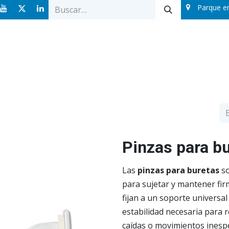
Parque e
Ofertas
Catálogos
Sobre nosotros
Blog
Pinzas para b
Las
pinzas para buretas
so
para sujetar y mantener fir
fijan a un soporte universa
estabilidad necesaria para r
caídas o movimientos inesp