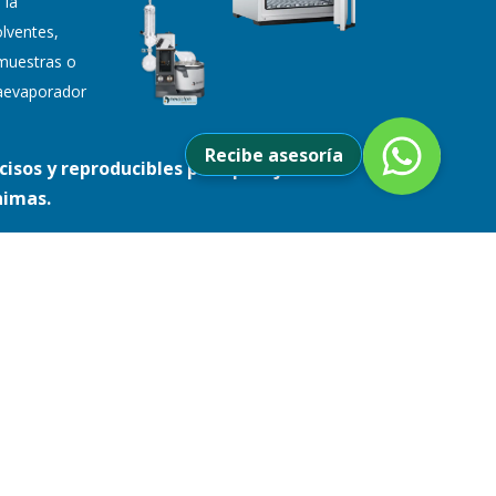
 la
lventes,
muestras o
otaevaporador
Recibe asesoría
cisos y reproducibles para pesaje con
nimas.