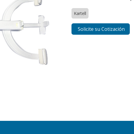
Kartell
Solicite su Cotización