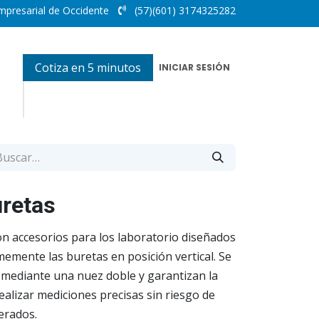
mpresarial de Occidente
(57)(601) 3174325282
Cotiza en 5 minutos
INICIAR SESIÓN
uretas
n accesorios para los laboratorio diseñados
memente las buretas en posición vertical. Se
l mediante una nuez doble y garantizan la
ealizar mediciones precisas sin riesgo de
erados.