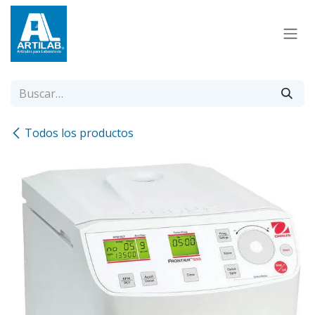
Ir al contenido
Todos los productos