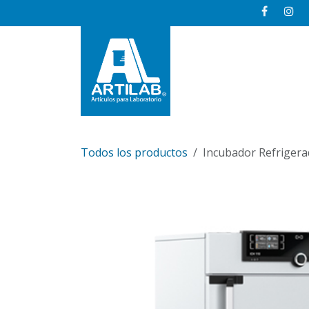
Ir al contenido
Inicio
Todos los productos
Incubador Refriger