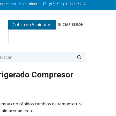
mpresarial de Occidente
(57)(601) 3174325282
Cotiza en 5 minutos
INICIAR SESIÓN
rigerado Compresor
 rampa con rápidos cambios de temperatura
 o almacenamiento.