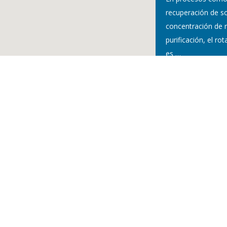
recuperación de so
concentración de 
purificación, el r
es
…
Resultados pre
cantidades mí