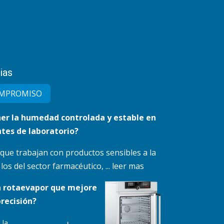
ias
MPRO​MISO
r la humedad controlada y estable en
tes de laboratorio?
 que trabajan con productos sensibles a la
s del sector farmacéutico, ... leer mas
n rotaevapor que mejore
precisión?
 la