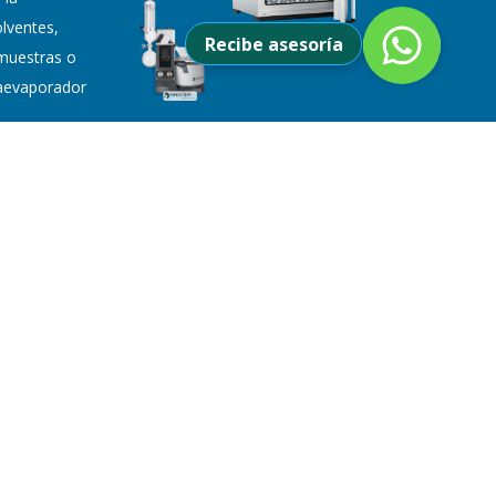
lventes,
Recibe asesoría
muestras o
otaevaporador
cisos y reproducibles para pesaje con
nimas.