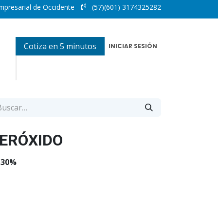
mpresarial de Occidente
(57)(601) 3174325282
Cotiza en 5 minutos
INICIAR SESIÓN
ERÓXIDO
 30%