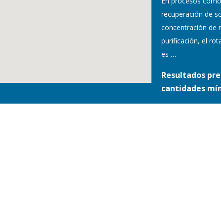
En procesos como
recuperación de so
concentración de 
purificación, el r
es
…
Resultados pre
cantidades mí
S Y CONDICIONES /