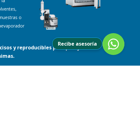
 la
lventes,
muestras o
otaevaporador
Recibe asesoría
cisos y reproducibles para pesaje con
nimas.