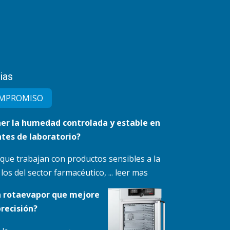
ias
MPRO​MISO
r la humedad controlada y estable en
tes de laboratorio?
 que trabajan con productos sensibles a la
s del sector farmacéutico, ... leer mas
n rotaevapor que mejore
precisión?