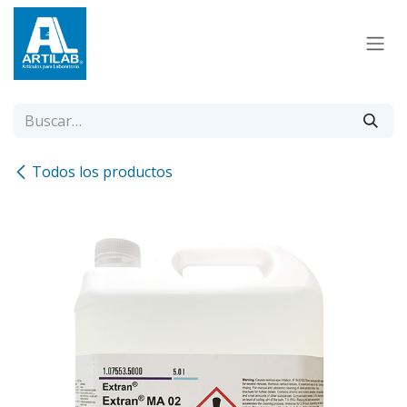
Ir al contenido
Todos los productos