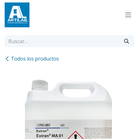
Ir al contenido
Todos los productos