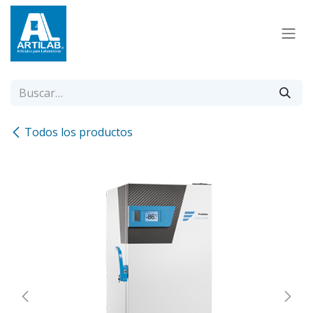
Ir al contenido
Todos los productos