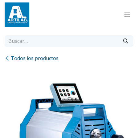
Ir al contenido
Todos los productos