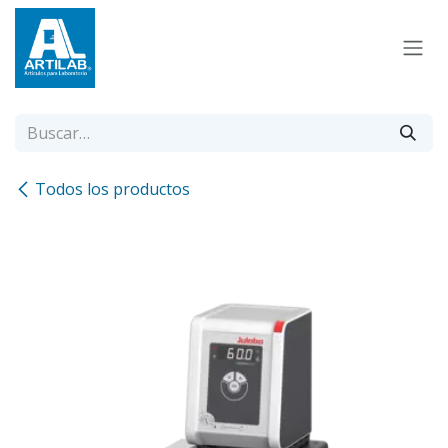
Ir al contenido
Todos los productos