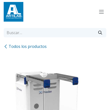
Ir al contenido
Todos los productos