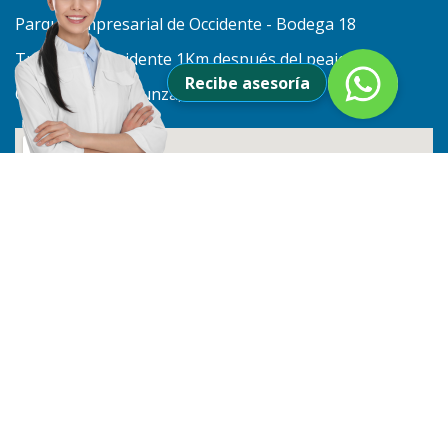
Parque empresarial de Occidente - Bodega 18
Troncal de Occidente 1Km después del peaje,
Recibe asesoría
Costado Norte. Funza, Cundinamarca