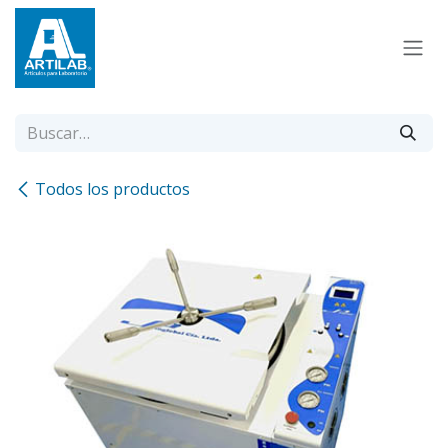
Ir al contenido
Todos los productos