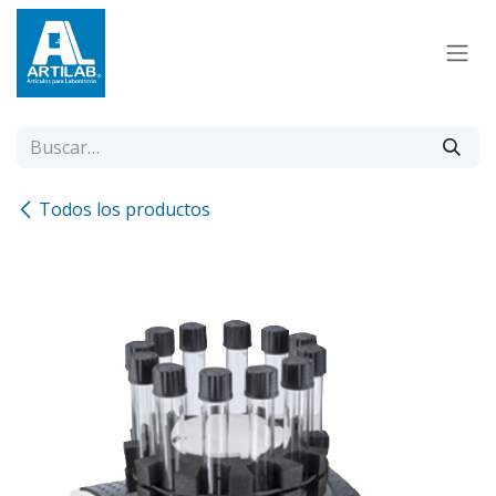
Ir al contenido
Todos los productos